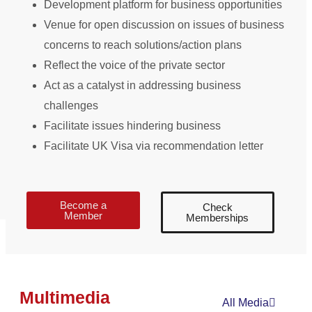
Development platform for business opportunities
regionu. Tato sdružení úzce
Venue for open discussion on issues of business
spolupracují s online kasiny a poskytují
concerns to reach solutions/action plans
jim poradenství a podporu v otázkách,
Reflect the voice of the private sector
jako je odpovědné hraní, ochrana
Act as a catalyst in addressing business
osobních údajů a bezpečnost.
challenges
Spoluprací mohou tyto organizace
Facilitate issues hindering business
pomoci zajistit, aby online kasina
Facilitate UK Visa via recommendation letter
https://online-casinocz.com/neteller/
fungovala způsobem, který je
prospěšný jak pro odvětví, tak pro širší
Become a
Check
Member
Memberships
komunitu. Jednou z oblastí, kde jsou
podnikatelské asociace obzvláště
aktivní, je podpora postupů
odpovědného hraní. To zahrnuje
Multimedia
spolupráci s online kasiny při vytváření
All Media