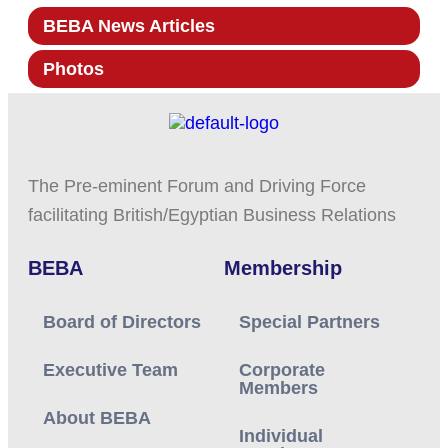
a zavádění zásad, které hráče
BEBA News Articles
povzbuzují k zodpovědnému hraní a
Photos
zároveň poskytují podporu a zdroje
těm, kteří mohou být ohroženi vznikem
závislosti na hraní. Podnikatelské
asociace mohou také poskytovat
školení a vzdělávání zaměstnancům
The Pre-eminent Forum and Driving Force
kasin a pomáhat jim rozpoznat a
facilitating British/Egyptian Business Relations
reagovat na potenciální problémové
BEBA
Membership
chování při hraní hazardních her.
Board of Directors
Special Partners
Executive Team
Corporate
Members
About BEBA
Individual