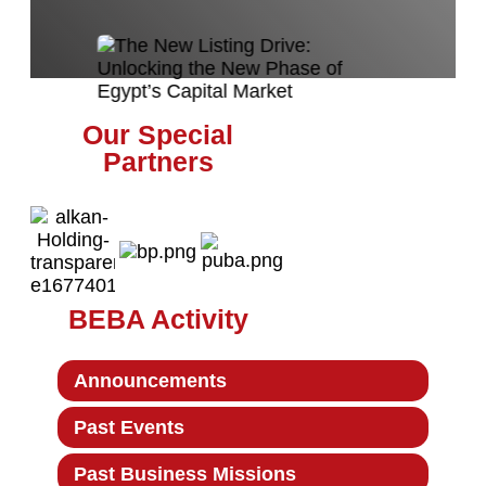
Our Special
Partners
BEBA Activity
Announcements
Past Events
Past Business Missions