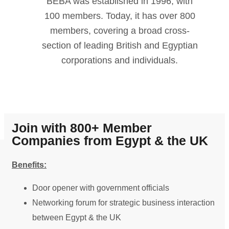
BEBA was established in 1996, with
100 members. Today, it has over 800
members, covering a broad cross-
section of leading British and Egyptian
corporations and individuals.
Online kasina se stávají stále
oblíbenější formou zábavy a nabízejí
hráčům možnost vyhrát velké částky z
Join with 800+ Member
pohodlí domova. V zákulisí však tato
Companies from Egypt & the UK
kasina také úzce spolupracují s
Benefits:
obchodními sdruženími, aby zajistila,
že budou fungovat zodpovědně a
Door opener with government officials
udržitelně. Podnikatelská sdružení jsou
Networking forum for strategic business interaction
organizace, které zastupují zájmy
between Egypt & the UK
podniků v určitém odvětví nebo